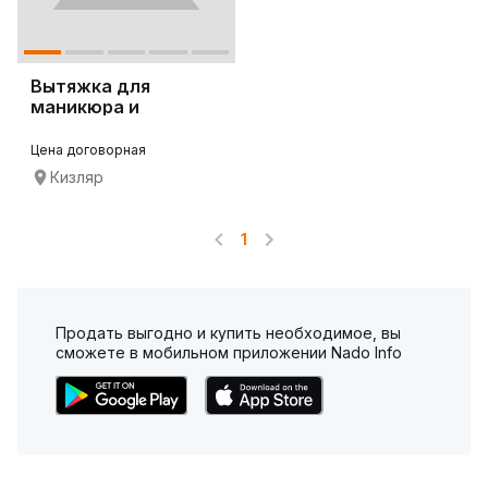
Вытяжка для
маникюра и
педикюра 4BLANC
Alize
Цена договорная
Кизляр
1
Продать выгодно и купить необходимое, вы
сможете в мобильном приложении Nado Info