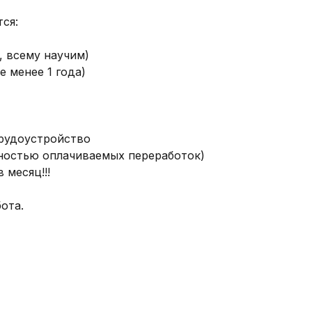
я:

всему научим) 

менее 1 года)

рудоустройство

жностью оплачиваемых переработок)

месяц!!!

та.
