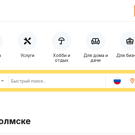
а
Услуги
Хобби и
Для дома и
Для биз
отдых
дачи
Холмске