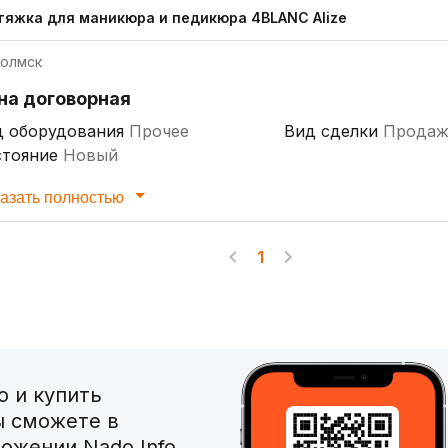
тяжка для маникюра и педикюра 4BLANC Alize
олмск
на договорная
д оборудования
Прочее
Вид сделки
Продаж
стояние
Новый
азать полностью
1
 и купить
ы сможете в
ожении Nado Info