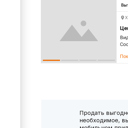
Вы
Х
Це
Ви
Со
Пок
Продать выгодно
необходимое, в
мобильном прил