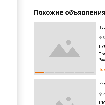
Похожие объявлени
Ту
Б
1 
Пр
Ра
Пок
Ко
Р
1 1