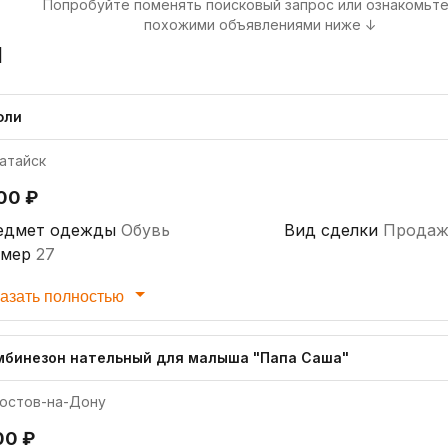
Попробуйте поменять поисковый запрос или ознакомьте
похожими объявлениями ниже ↓
я
фли
атайск
700 ₽
едмет одежды
Обувь
Вид сделки
Продаж
змер
27
азать полностью
мбинезон нательный для малыша "Папа Саша"
остов-на-Дону
00 ₽