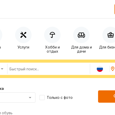
а
Услуги
Хобби и
Для дома и
Для биз
отдых
дачи
ка
Только с фото
и обувь