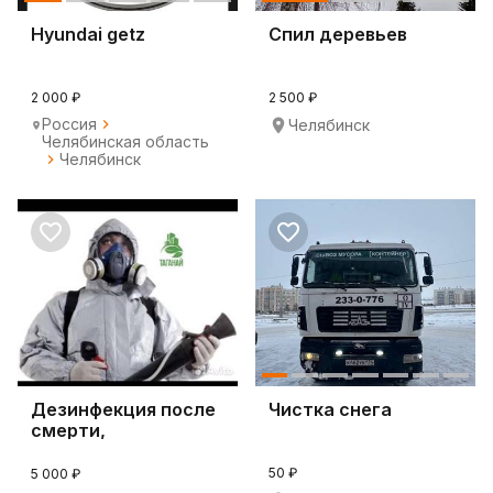
Hyundai getz
Спил деревьев
2 000 ₽
2 500 ₽
Россия
Челябинск
Челябинская область
Челябинск
Дезинфекция после
Чистка снега
смерти,
профессиональная
уборка.
50 ₽
5 000 ₽