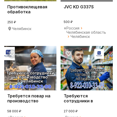
Противоклещевая
JVC KD G337S
обработка
500 ₽
250 ₽
Россия
Челябинск
Челябинская область
Челябинск
Требуется повар на
Требуются
производство
сотрудники в
торговую сеть
п.Есаульский
58 000 ₽
27 000 ₽