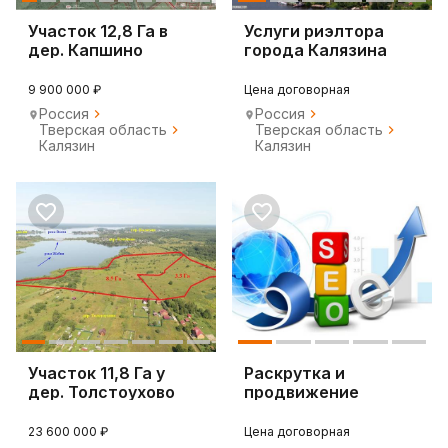
Участок 12,8 Га в
Услуги риэлтора
дер. Капшино
города Калязина
Калязинского
Тверской области
района
9 900 000 ₽
Цена договорная
Россия
Россия
Тверская область
Тверская область
Калязин
Калязин
Участок 11,8 Га у
Раскрутка и
дер. Толстоухово
продвижение
Калязин
Вашего сайта. SEO
23 600 000 ₽
Цена договорная