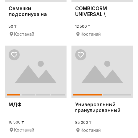
Семечки
COMBICORM
подсолнуха на
UNIVERSAL \
экспорт
Комбикорм
универсальный
50 ₸
12 500 ₸
Костанай
Костанай
МДФ
Универсальный
гранулированный
комбикорм
18 500 ₸
85 000 ₸
Костанай
Костанай