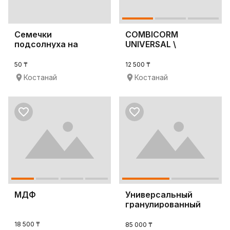
Семечки
COMBICORM
подсолнуха на
UNIVERSAL \
экспорт
Комбикорм
универсальный
50 ₸
12 500 ₸
Костанай
Костанай
МДФ
Универсальный
гранулированный
комбикорм
18 500 ₸
85 000 ₸