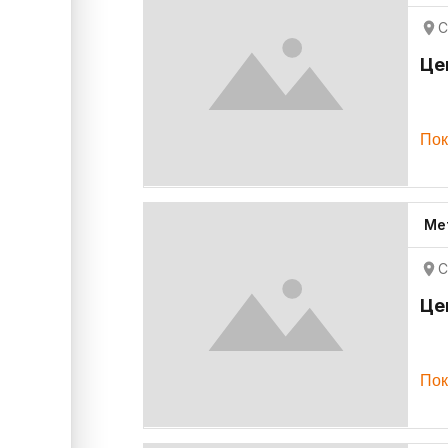
С
Це
Пок
Ме
С
Це
Пок