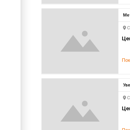
Ме
С
Це
Пок
Уве
С
Це