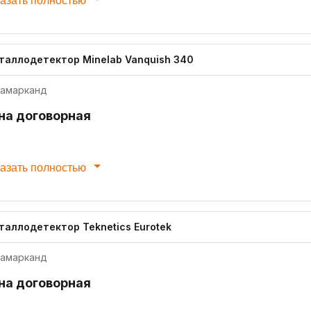
азать полностью
таллодетектор Minelab Vanquish 340
амарканд
на договорная
азать полностью
таллодетектор Teknetics Eurotek
амарканд
на договорная