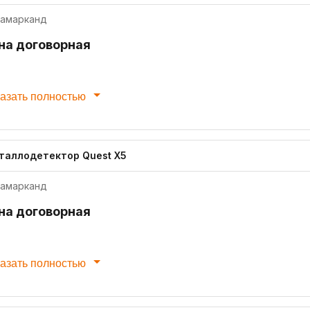
амарканд
на договорная
азать полностью
таллодетектор Quest X5
амарканд
на договорная
азать полностью