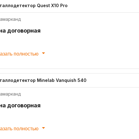
таллодетектор Quest X10 Pro
амарканд
на договорная
азать полностью
таллодетектор Minelab Vanquish 540
амарканд
на договорная
азать полностью