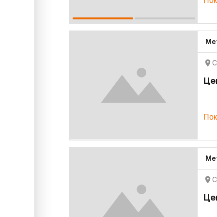
Пок
Ме
С
Це
Пок
Ме
С
Це