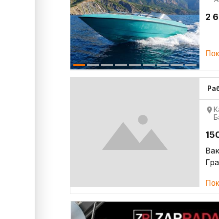
2 
Пок
Ра
К
Б
15
Ва
Гр
Пок