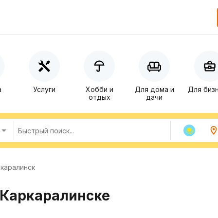
а
Услуги
Хобби и
Для дома и
Для биз
отдых
дачи
каралинск
 Каркаралинске