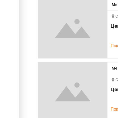
Ме
С
Це
Пок
Ме
С
Це
Пок