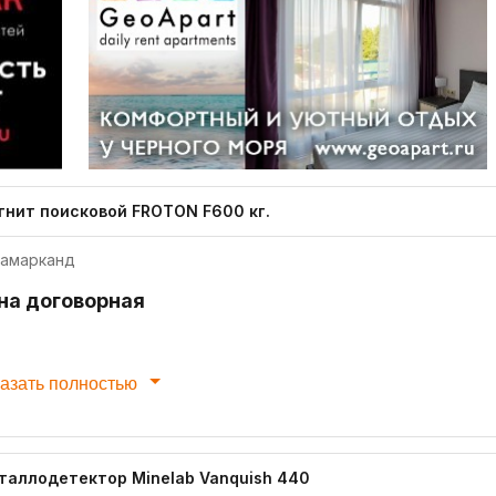
гнит поисковой FROTON F600 кг.
амарканд
на договорная
азать полностью
таллодетектор Minelab Vanquish 440