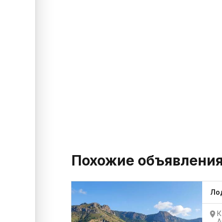
Похожие объявлени
Ло
К
А