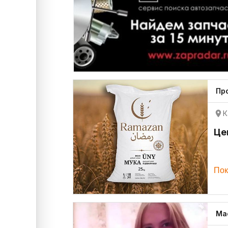
Пр
К
Це
Пок
Ма