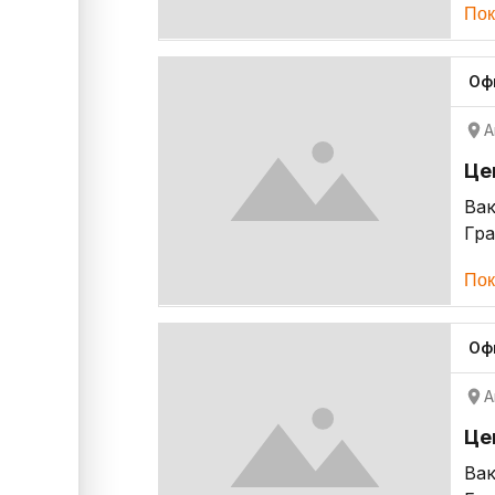
Пок
Оф
А
Це
Ва
Гр
Пок
Оф
А
Це
Ва