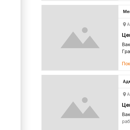
Ме
А
Це
Ва
Гр
Пок
Ад
А
Це
Ва
раб