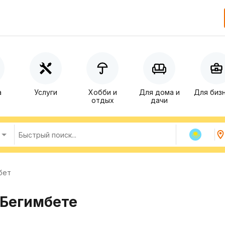
а
Услуги
Хобби и
Для дома и
Для биз
отдых
дачи
бет
 Бегимбете