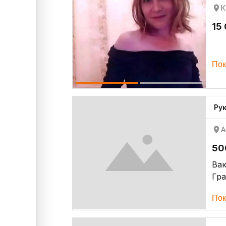
К
15
Пок
Ру
А
50
Ва
Гр
Пок