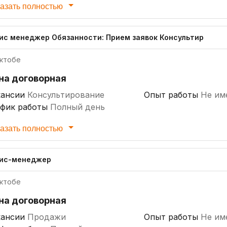
азать полностью
ис менеджер Обязанности: Прием заявок Консультир
ктобе
на договорная
кансии
Консультирование
Опыт работы
Не им
афик работы
Полный день
азать полностью
ис-менеджер
ктобе
на договорная
кансии
Продажи
Опыт работы
Не им