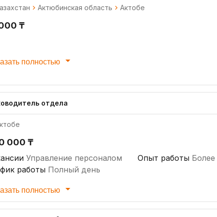
азахстан
Актюбинская область
Актобе
 000 ₸
азать полностью
ководитель отдела
ктобе
0 000 ₸
кансии
Управление персоналом
Опыт работы
Более 
афик работы
Полный день
азать полностью