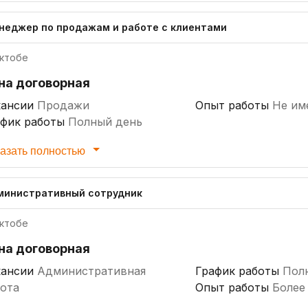
неджер по продажам и работе с клиентами
ктобе
на договорная
кансии
Продажи
Опыт работы
Не им
афик работы
Полный день
азать полностью
министративный сотрудник
ктобе
на договорная
кансии
Административная
График работы
Пол
ота
Опыт работы
Более 