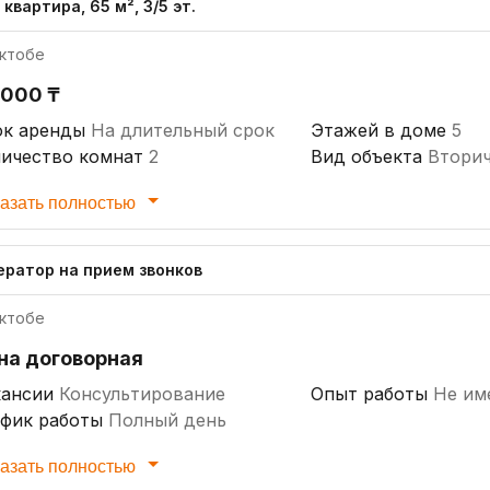
 квартира, 65 м², 3/5 эт.
ктобе
 000 ₸
ок аренды
На длительный срок
Этажей в доме
5
личество комнат
2
Вид объекта
Втори
щадь, м 2
65
Продавец
Собстве
азать полностью
аж
3
Залог
Без залога
ератор на прием звонков
ктобе
на договорная
кансии
Консультирование
Опыт работы
Не им
афик работы
Полный день
азать полностью