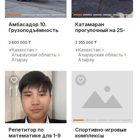
Амбасадор 10.
Катамаран
Грузоподъёмность
прогулочный на 25-
5000 кг.
12 человек.
Кайман-800
2 600 000 ₸
2 355 000 ₸
Казахстан
Казахстан
Атырауская область
Атырауская область
Атырау
Атырау
Репетитор по
Спортивно-игровые
математике для 1-9
комплексы