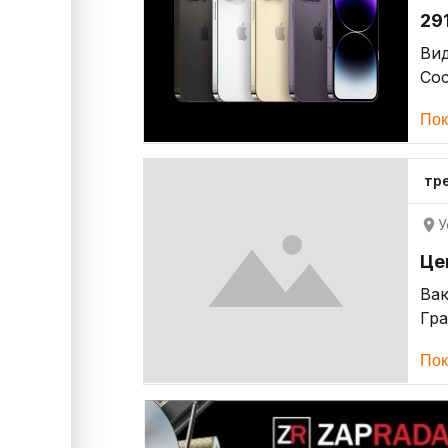
29
Ви
Со
Пок
тр
У
Це
Ва
Гр
Пок