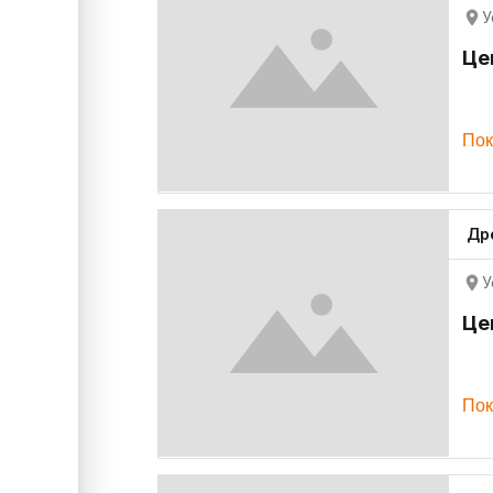
У
Це
Пок
Др
У
Це
Пок