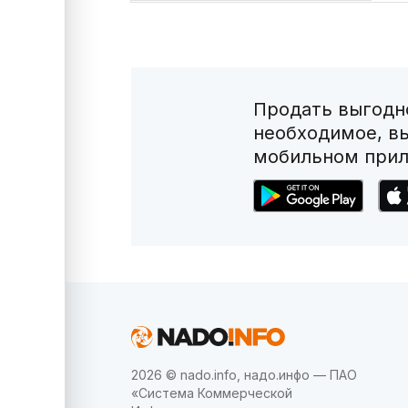
Продать выгодно
необходимое, в
мобильном прил
2026 © nado.info, надо.инфо — ПАО
«Система Коммерческой