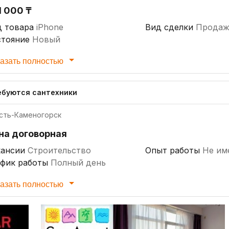
1 000 ₸
д товара
iPhone
Вид сделки
Продаж
стояние
Новый
азать полностью
ебуются сантехники
сть-Каменогорск
на договорная
кансии
Строительство
Опыт работы
Не им
афик работы
Полный день
азать полностью