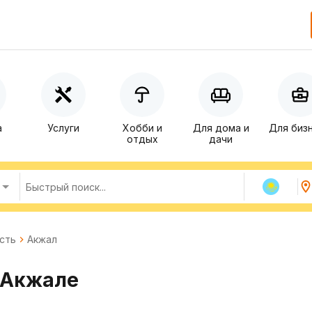
а
Услуги
Хобби и
Для дома и
Для биз
отдых
дачи
сть
Акжал
 Акжале