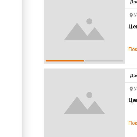
Др
У
Це
Пок
Др
У
Це
Пок