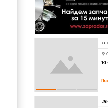
ОТ
У
10
Пок
Др