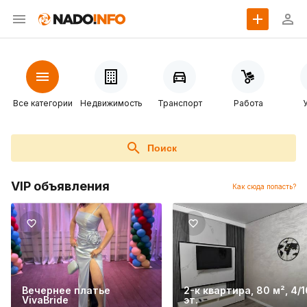
Все категории
Недвижимость
Транспорт
Работа
Поиск
VIP объявления
Как сюда попасть?
Вечернее платье
2-к квартира, 80 м², 4/1
VivaBride
эт.